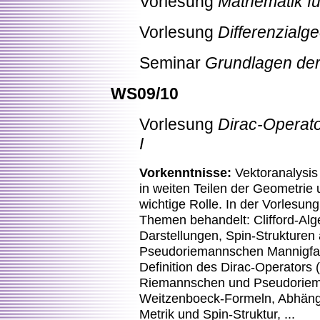
Vorlesung
Mathematik fü
Vorlesung
Differenzialge
Seminar
Grundlagen der
WS09/10
Vorlesung
Dirac-Operato
I
Vorkenntnisse:
Vektoranalysi
in weiten Teilen der Geometrie
wichtige Rolle. In der Vorlesu
Themen behandelt: Clifford-Alg
Darstellungen, Spin-Strukture
Pseudoriemannschen Mannigfa
Definition des Dirac-Operators (
Riemannschen und Pseudoriema
Weitzenboeck-Formeln, Abhängi
Metrik und Spin-Struktur, ...